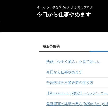
今日から仕事を辞めたい人が見るブログ
今日から仕事やめます
最近の投稿
映画「今すぐ購入」を見て欲しい
今日から仕事やめます
合法的社会不適合者の生き方
【Amazon.co.jp限定】 ベルボン 
発達障害の姿勢の悪さ(体幹がない)