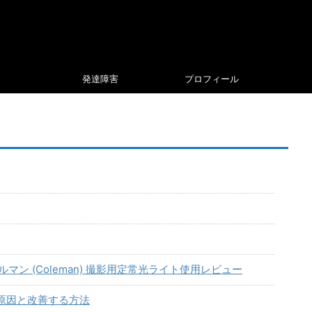
発達障害
プロフィール
コールマン (Coleman) 撮影用定常光ライト使用レビュー
の原因と改善する方法